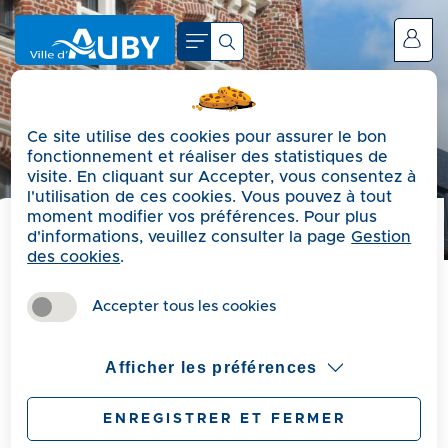
A
c
Se connecter
c
é
d
Ce site utilise des cookies pour assurer le bon
e
fonctionnement et réaliser des statistiques de
r
visite. En cliquant sur Accepter, vous consentez à
a
l'utilisation de ces cookies. Vous pouvez à tout
moment modifier vos préférences. Pour plus
u
d'informations, veuillez consulter la page
Gestion
m
Précédent
des cookies
.
e
Pour effectuer certaines démarches, vous devrez
n
Accepter tous les cookies
fournir un acte d’état-civil. Pour le recevoir, vous
u
devez obligatoirement contacter la mairie du lieu où
A
s’est déroulé l’événement (naissance, mariage,
Afficher les préférences
c
décès…).
c
• Pièce à fournir :
une pièce d'identité
ENREGISTRER ET FERMER
é
Pour demander les actes d'état civil vous pouvez