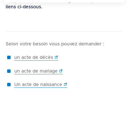
remplir ces formulaires en ligne en cliquant sur les
d
liens ci-dessous.
e
r
a
u
c
Selon votre besoin vous pouvez demander :
o
n
un acte de décès
t
e
un acte de mariage
n
u
Un acte de naissance