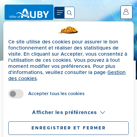
A
c
Se connecter
c
é
d
Ce site utilise des cookies pour assurer le bon
e
fonctionnement et réaliser des statistiques de
r
visite. En cliquant sur Accepter, vous consentez à
a
l'utilisation de ces cookies. Vous pouvez à tout
moment modifier vos préférences. Pour plus
u
Précédent
d'informations, veuillez consulter la page
Gestion
m
des cookies
.
e
Affichage légal
n
Accepter tous les cookies
u
A
Afficher les préférences
c
c
ENREGISTRER ET FERMER
é