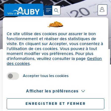
A
c
Se connecter
c
é
d
Ce site utilise des cookies pour assurer le bon
e
fonctionnement et réaliser des statistiques de
r
visite. En cliquant sur Accepter, vous consentez à
a
l'utilisation de ces cookies. Vous pouvez à tout
moment modifier vos préférences. Pour plus
u
d'informations, veuillez consulter la page
Gestion
m
Précédent
des cookies
.
e
Agenda
n
Accepter tous les cookies
u
A
Afficher les préférences
c
Mots-clés
Vue
c
attachée
ENREGISTRER ET FERMER
é