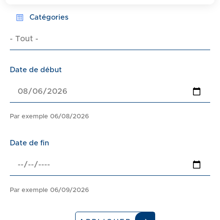
d
e
Catégories
r
- Tout -
a
u
c
Date de début
o
n
t
Par exemple 06/08/2026
e
n
u
Date de fin
Par exemple 06/09/2026