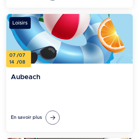
Loisirs
07
/07
14
/08
Aubeach
En savoir plus