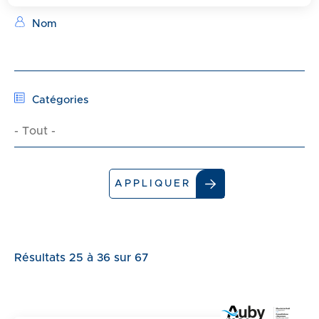
d
e
Nom
Vue
r
attachée
a
u
c
Catégories
o
- Tout -
n
t
e
APPLIQUER
n
u
Résultats 25 à 36 sur 67