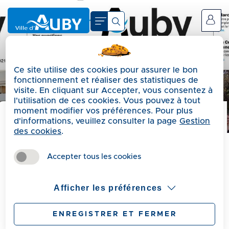
A
c
Se connecter
c
é
d
Ce site utilise des cookies pour assurer le bon
e
fonctionnement et réaliser des statistiques de
r
visite. En cliquant sur Accepter, vous consentez à
a
l'utilisation de ces cookies. Vous pouvez à tout
moment modifier vos préférences. Pour plus
u
d'informations, veuillez consulter la page
Gestion
m
Précédent
des cookies
.
e
Auby Mag
n
Accepter tous les cookies
u
A
Afficher les préférences
c
Retrouvez les derniers numéros de votre magazine
municipal. Auby Mag, le journal des Aubygeois.
c
ENREGISTRER ET FERMER
é