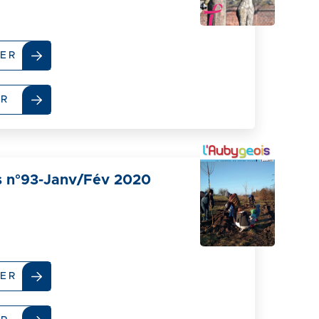
ER
ER
s n°93-Janv/Fév 2020
ER