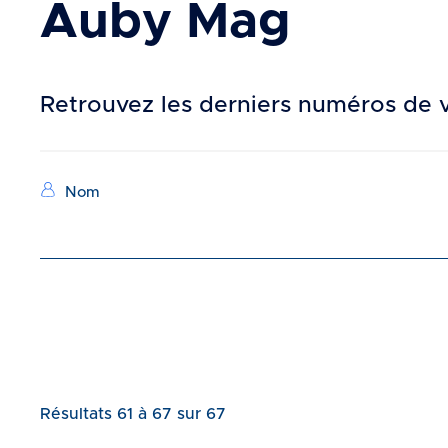
Auby Mag
d
e
r
a
Retrouvez les derniers numéros de 
u
c
o
n
Nom
Vue
t
attachée
e
n
u
Résultats 61 à 67 sur 67