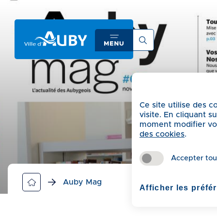
A
c
c
é
d
e
r
a
Ce site utilise des 
u
visite. En cliquant 
m
moment modifier vos 
e
des cookies
.
n
u
Accepter tou
A
c
Auby Mag
Afficher les préfé
c
é