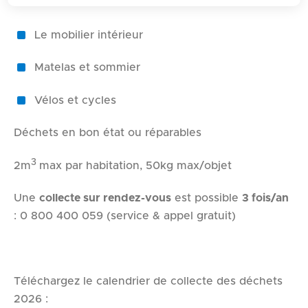
Le mobilier extérieur
d
e
Le mobilier intérieur
r
a
Matelas et sommier
u
c
Vélos et cycles
o
n
Déchets en bon état ou réparables
t
3
e
2m
max par habitation, 50kg max/objet
n
Une
collecte sur rendez-vous
est possible
3 fois/an
u
: 0 800 400 059 (service & appel gratuit)
Téléchargez le calendrier de collecte des déchets
2026 :