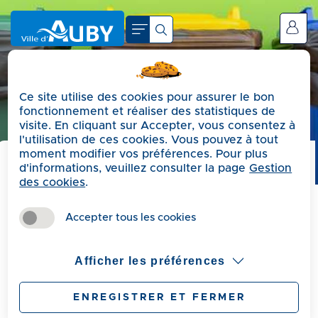
A
c
Se connecter
c
é
d
Ce site utilise des cookies pour assurer le bon
e
fonctionnement et réaliser des statistiques de
r
visite. En cliquant sur Accepter, vous consentez à
a
l'utilisation de ces cookies. Vous pouvez à tout
moment modifier vos préférences. Pour plus
u
d'informations, veuillez consulter la page
Gestion
m
Précédent
des cookies
.
e
Reteouvez ci-dessous le calendrier de collecte des
n
Accepter tous les cookies
déchets au sein de la commune.
u
A
Afficher les préférences
c
c
Pour les encombrants, sont autorisés :
ENREGISTRER ET FERMER
é