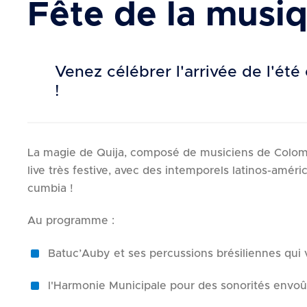
Fête de la musi
d
e
r
a
Venez célébrer l'arrivée de l'ét
u
!
c
o
n
t
La magie de Quija, composé de musiciens de Colomb
e
live très festive, avec des intemporels latinos-améri
n
cumbia !
u
Au programme :
Batuc’Auby et ses percussions brésiliennes qui 
l'Harmonie Municipale pour des sonorités envoû