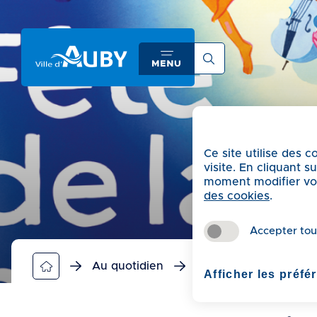
A
c
c
é
d
e
r
a
Ce site utilise des 
u
visite. En cliquant 
m
moment modifier vos 
e
des cookies
.
n
u
Accepter tou
A
c
Au quotidien
Agenda
Fête de
Afficher les préfé
c
é