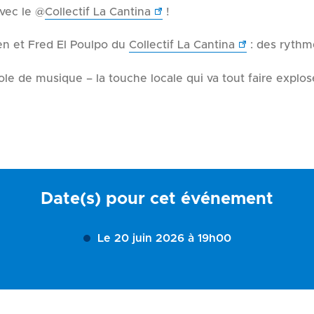
vec le @
Collectif La Cantina
!
ien et Fred El Poulpo du
Collectif La Cantina
: des rythme
ole de musique – la touche locale qui va tout faire explose
Date(s) pour cet événement
Le 20 juin 2026 à 19h00