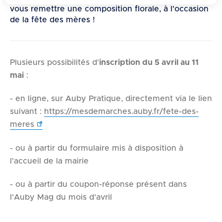
d
vous remettre une composition florale, à l'occasion
e
de la fête des mères !
r
a
u
Plusieurs possibilités d'
inscription du 5 avril au 11
c
mai
:
o
n
- en ligne, sur Auby Pratique, directement via le lien
t
suivant :
https://mesdemarches.auby.fr/fete-des-
e
meres
n
u
- ou à partir du formulaire mis à disposition à
l'accueil de la mairie
- ou à partir du coupon-réponse présent dans
l'Auby Mag du mois d'avril