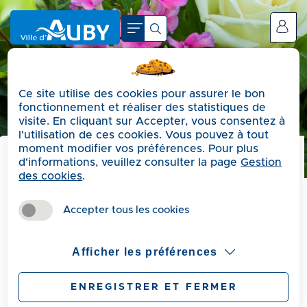
A
c
Se connecter
c
é
d
Ce site utilise des cookies pour assurer le bon
e
fonctionnement et réaliser des statistiques de
r
visite. En cliquant sur Accepter, vous consentez à
a
l'utilisation de ces cookies. Vous pouvez à tout
moment modifier vos préférences. Pour plus
u
d'informations, veuillez consulter la page
Gestion
m
Précédent
des cookies
.
e
Fête des mères
n
Accepter tous les cookies
u
A
Afficher les préférences
c
Publié le Mercredi 26 mars 2025
c
ENREGISTRER ET FERMER
Les élus du conseil municipal se présenteront à
é
votre domicile le 𝘀𝗮𝗺𝗲𝗱𝗶 𝟮𝟰 𝗺𝗮𝗶 𝟮𝟬𝟮𝟱, afin de