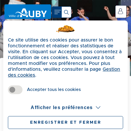
A
c
Se connecter
c
é
d
Ce site utilise des cookies pour assurer le bon
e
fonctionnement et réaliser des statistiques de
r
visite. En cliquant sur Accepter, vous consentez à
a
l'utilisation de ces cookies. Vous pouvez à tout
moment modifier vos préférences. Pour plus
u
d'informations, veuillez consulter la page
Gestion
m
Précédent
des cookies
.
e
Inscriptions ACM d'été
n
Accepter tous les cookies
u
2026
A
Afficher les préférences
c
c
ENREGISTRER ET FERMER
Publié le Jeudi 7 mai 2026
é