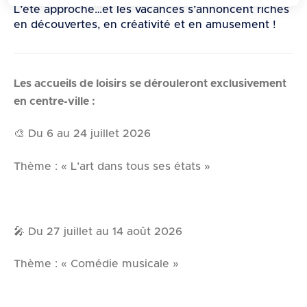
d
L’été approche…et les vacances s’annoncent riches
e
en découvertes, en créativité et en amusement !
r
a
u
Les accueils de loisirs se dérouleront exclusivement
c
en centre-ville :
o
n
🎨 Du 6 au 24 juillet 2026
t
e
Thème : « L’art dans tous ses états »
n
u
🎤 Du 27 juillet au 14 août 2026
Thème : « Comédie musicale »