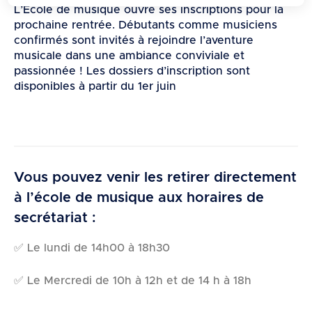
d
L’École de musique ouvre ses inscriptions pour la
e
prochaine rentrée.
Débutants comme musiciens
r
confirmés sont invités à rejoindre l’aventure
musicale dans une ambiance conviviale et
a
passionnée !
Les dossiers d’inscription sont
u
disponibles à partir du 1er juin
c
o
n
t
e
Vous pouvez venir les retirer directement
n
à l’école de musique aux horaires de
u
secrétariat :
✅ Le lundi de 14h00 à 18h30
✅ Le Mercredi de 10h à 12h et de 14 h à 18h