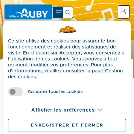
A
c
Se connecter
c
é
d
Ce site utilise des cookies pour assurer le bon
e
fonctionnement et réaliser des statistiques de
r
visite. En cliquant sur Accepter, vous consentez à
a
l'utilisation de ces cookies. Vous pouvez à tout
moment modifier vos préférences. Pour plus
u
d'informations, veuillez consulter la page
Gestion
m
Précédent
des cookies
.
e
Inscriptions à l'école de
n
Accepter tous les cookies
u
musique 2026/2027
A
Afficher les préférences
c
c
ENREGISTRER ET FERMER
Publié le Jeudi 21 mai 2026
é