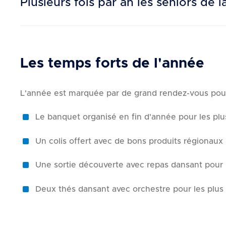
Plusieurs fois par an les séniors d
d
e
r
a
u
Les temps forts de l'année
c
o
L'année est marquée par de grand rendez-vous pou
n
t
Le banquet organisé en fin d'année pour les plu
e
n
Un colis offert avec de bons produits régionaux
u
Une sortie découverte avec repas dansant pour 
Deux thés dansant avec orchestre pour les plus