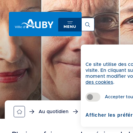
A
c
c
é
d
e
r
a
Ce site utilise des 
u
visite. En cliquant 
m
moment modifier vos 
e
des cookies
.
n
u
Accepter tou
A
c
Au quotidien
Aînés
Rendez-vo
Afficher les préfé
c
é