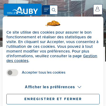
A
c
Se connecter
c
é
d
Ce site utilise des cookies pour assurer le bon
e
fonctionnement et réaliser des statistiques de
r
visite. En cliquant sur Accepter, vous consentez à
a
l'utilisation de ces cookies. Vous pouvez à tout
moment modifier vos préférences. Pour plus
u
d'informations, veuillez consulter la page
Gestion
m
Précédent
des cookies
.
e
Semaine Pop Culture
n
Accepter tous les cookies
u
Japonaise à l'Escale
A
Afficher les préférences
c
c
ENREGISTRER ET FERMER
Publié le Mardi 31 mars 2026
é