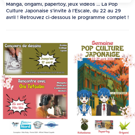
d
Manga, origami, papertoy, jeux vidéos ... La Pop
e
Culture Japonaise s'invite à l'Escale, du 22 au 29
r
avril ! Retrouvez ci-dessous le programme complet !
a
u
c
o
n
t
e
n
u