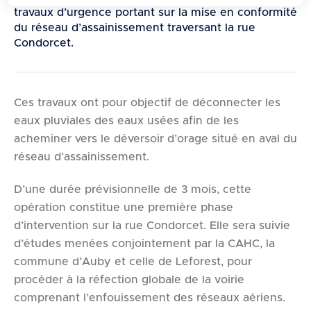
d
travaux d’urgence portant sur la mise en conformité
e
du réseau d’assainissement traversant la rue
r
Condorcet.
a
u
c
Ces travaux ont pour objectif de déconnecter les
o
eaux pluviales des eaux usées afin de les
n
acheminer vers le déversoir d’orage situé en aval du
t
réseau d’assainissement.
e
n
D’une durée prévisionnelle de 3 mois, cette
u
opération constitue une première phase
d’intervention sur la rue Condorcet. Elle sera suivie
d’études menées conjointement par la CAHC, la
commune d’Auby et celle de Leforest, pour
procéder à la réfection globale de la voirie
comprenant l’enfouissement des réseaux aériens.