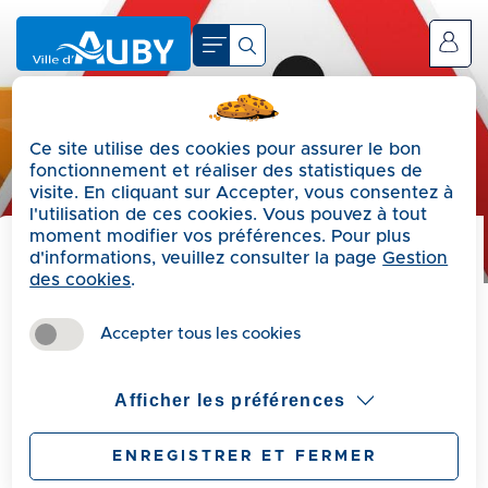
A
c
Se connecter
c
é
d
Ce site utilise des cookies pour assurer le bon
e
fonctionnement et réaliser des statistiques de
r
visite. En cliquant sur Accepter, vous consentez à
a
l'utilisation de ces cookies. Vous pouvez à tout
moment modifier vos préférences. Pour plus
u
d'informations, veuillez consulter la page
Gestion
m
Précédent
des cookies
.
e
Travaux rue Condorcet
n
Accepter tous les cookies
u
A
Afficher les préférences
c
Publié le Mardi 5 mai 2026
c
ENREGISTRER ET FERMER
À partir du 11 mai 2026*, la communauté
é
d’Agglomération Hénin Carvin va entamer des