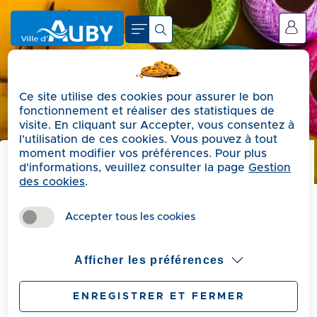
A
c
Se connecter
c
é
d
Ce site utilise des cookies pour assurer le bon
e
fonctionnement et réaliser des statistiques de
r
visite. En cliquant sur Accepter, vous consentez à
a
l'utilisation de ces cookies. Vous pouvez à tout
moment modifier vos préférences. Pour plus
u
d'informations, veuillez consulter la page
Gestion
m
Précédent
des cookies
.
e
Atelier CréA -
n
Accepter tous les cookies
u
instrument de musique
A
Afficher les préférences
c
c
L'Escale vous propose un atelier créA de
ENREGISTRER ET FERMER
é
confection d'un instrument de musique, le