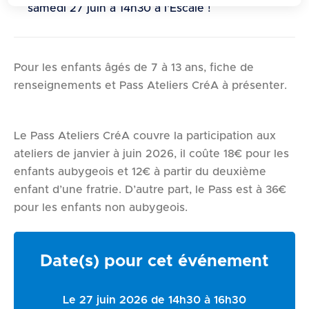
d
samedi 27 juin à 14h30 à l'Escale !
e
r
a
Pour les enfants âgés de 7 à 13 ans, fiche de
u
renseignements et Pass Ateliers CréA à présenter.
c
o
n
Le Pass Ateliers CréA couvre la participation aux
t
ateliers de janvier à juin 2026, il coûte 18€ pour les
e
enfants aubygeois et 12€ à partir du deuxième
n
enfant d’une fratrie. D’autre part, le Pass est à 36€
u
pour les enfants non aubygeois.
Date(s) pour cet événement
Le 27 juin 2026 de 14h30 à 16h30