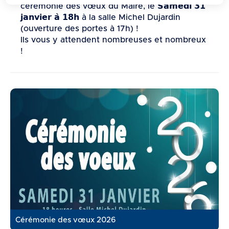
d
cérémonie des vœux du Maire, le 𝗦𝗮𝗺𝗲𝗱𝗶 𝟯𝟭
e
𝗷𝗮𝗻𝘃𝗶𝗲𝗿 𝗮̀ 𝟭𝟴𝗵 à la salle Michel Dujardin
(ouverture des portes à 17h) !
r
Ils vous y attendent nombreuses et nombreux
a
!
u
c
o
n
t
e
n
u
Cérémonie des vœux 2026