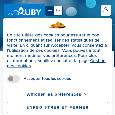
A
c
Se connecter
c
é
d
Ce site utilise des cookies pour assurer le bon
e
fonctionnement et réaliser des statistiques de
r
visite. En cliquant sur Accepter, vous consentez à
a
l'utilisation de ces cookies. Vous pouvez à tout
moment modifier vos préférences. Pour plus
u
d'informations, veuillez consulter la page
Gestion
m
Précédent
des cookies
.
e
Cérémonie des Vœux
n
Accepter tous les cookies
u
2026
A
Afficher les préférences
c
c
Bernard CZECH, maire d'Auby, et le conseil
ENREGISTRER ET FERMER
é
municipal ont le plaisir de vous convier à la