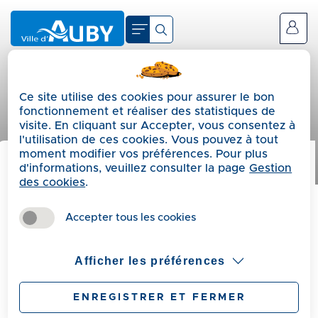
A
c
Se connecter
c
é
d
Ce site utilise des cookies pour assurer le bon
e
fonctionnement et réaliser des statistiques de
r
visite. En cliquant sur Accepter, vous consentez à
a
l'utilisation de ces cookies. Vous pouvez à tout
moment modifier vos préférences. Pour plus
u
d'informations, veuillez consulter la page
Gestion
m
Précédent
des cookies
.
e
Commémoration de la
n
Accepter tous les cookies
u
journée de la
A
Afficher les préférences
déportation
c
c
ENREGISTRER ET FERMER
é