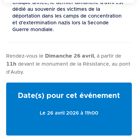
d
Chaque année, le dernier dimanche d'avril est
dédié au souvenir des victimes de la
e
déportation dans les camps de concentration
r
et d'extermination nazis lors la Seconde
a
Guerre mondiale.
u
c
o
Rendez-vous le 𝗗𝗶𝗺𝗮𝗻𝗰𝗵𝗲 𝟮𝟲 𝗮𝘃𝗿𝗶𝗹,
à partir de
n
𝟭𝟭𝗵 devant le monument de la Résistance, au pont
t
d'Auby
.
e
n
u
Date(s) pour cet événement
Le 26 avril 2026 à 11h00