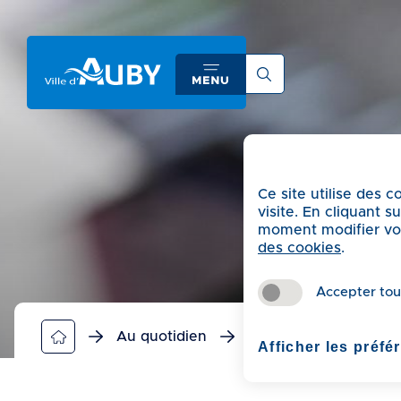
A
c
c
é
d
e
r
a
Ce site utilise des 
u
visite. En cliquant 
m
moment modifier vos 
e
des cookies
.
n
u
Accepter tou
A
c
Au quotidien
Agenda
Heure d
Afficher les préfé
c
é