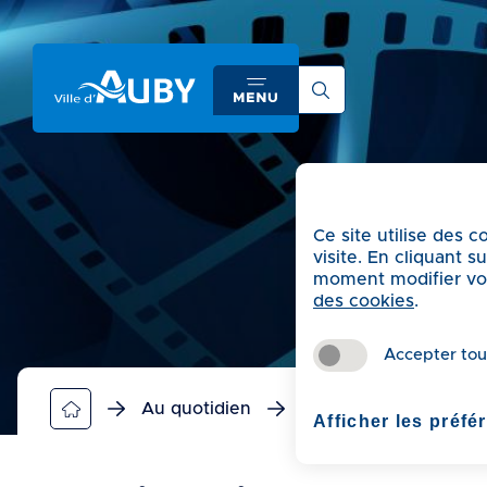
A
c
c
é
d
e
r
a
Ce site utilise des 
u
visite. En cliquant 
m
moment modifier vos 
e
des cookies
.
n
u
Accepter tou
A
c
Au quotidien
Agenda
Projecti
Afficher les préfé
c
é