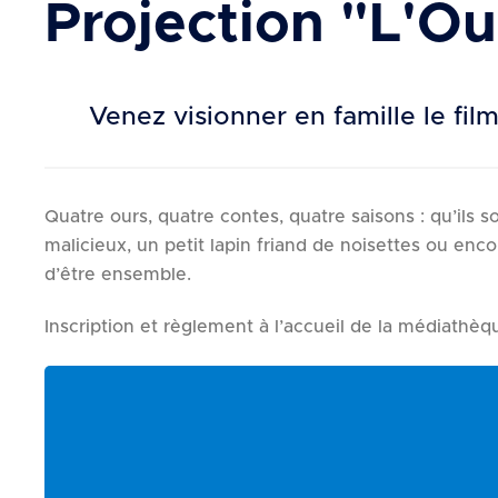
Projection "L'Ou
d
e
r
a
Venez visionner en famille le film
u
c
o
n
Quatre ours, quatre contes, quatre saisons : qu’ils 
t
malicieux, un petit lapin friand de noisettes ou en
e
d’être ensemble.
n
u
Inscription et règlement à l’accueil de la médiathèq