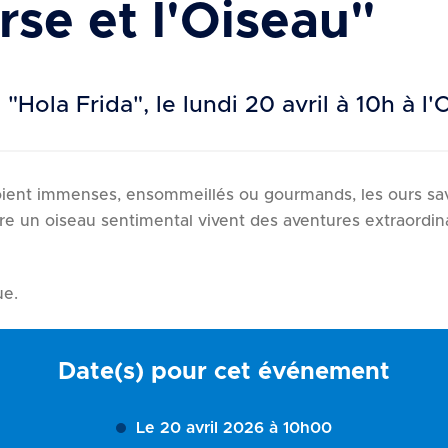
rse et l'Oiseau"
 "Hola Frida", le lundi 20 avril à 10h à 
soient immenses, ensommeillés ou gourmands, les ours save
core un oiseau sentimental vivent des aventures extraordi
ue.
Date(s) pour cet événement
Le 20 avril 2026 à 10h00